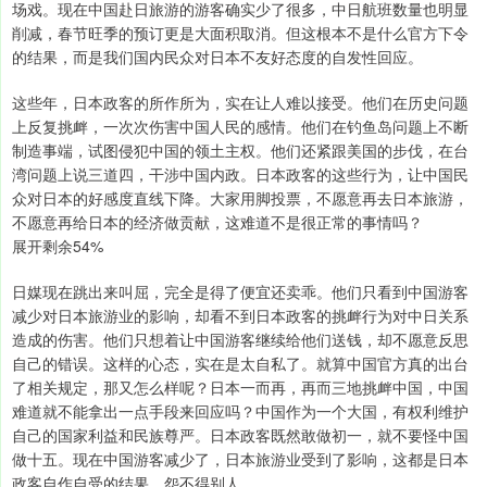
场戏。现在中国赴日旅游的游客确实少了很多，中日航班数量也明显
削减，春节旺季的预订更是大面积取消。但这根本不是什么官方下令
的结果，而是我们国内民众对日本不友好态度的自发性回应。
这些年，日本政客的所作所为，实在让人难以接受。他们在历史问题
上反复挑衅，一次次伤害中国人民的感情。他们在钓鱼岛问题上不断
制造事端，试图侵犯中国的领土主权。他们还紧跟美国的步伐，在台
湾问题上说三道四，干涉中国内政。日本政客的这些行为，让中国民
众对日本的好感度直线下降。大家用脚投票，不愿意再去日本旅游，
不愿意再给日本的经济做贡献，这难道不是很正常的事情吗？
展开剩余54%
日媒现在跳出来叫屈，完全是得了便宜还卖乖。他们只看到中国游客
减少对日本旅游业的影响，却看不到日本政客的挑衅行为对中日关系
造成的伤害。他们只想着让中国游客继续给他们送钱，却不愿意反思
自己的错误。这样的心态，实在是太自私了。就算中国官方真的出台
了相关规定，那又怎么样呢？日本一而再，再而三地挑衅中国，中国
难道就不能拿出一点手段来回应吗？中国作为一个大国，有权利维护
自己的国家利益和民族尊严。日本政客既然敢做初一，就不要怪中国
做十五。现在中国游客减少了，日本旅游业受到了影响，这都是日本
政客自作自受的结果，怨不得别人。