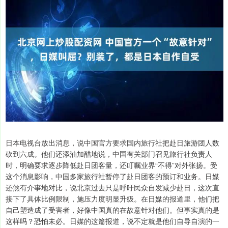
日本电视台放出消息，说中国官方要求国内旅行社把赴日旅游团人数
砍到六成。他们还添油加醋地说，中国有关部门召见旅行社负责人
时，明确要求逐步降低赴日团客量，还叮嘱业界“不得”对外张扬。受
这个消息影响，中国多家旅行社暂停了赴日团客的预订和业务。日媒
还煞有介事地对比，说北京过去只是呼吁民众自发减少赴日，这次直
接下了具体比例限制，施压力度明显升级。在日媒的报道里，他们把
自己塑造成了受害者，好像中国真的在故意针对他们。但事实真的是
这样吗？恐怕未必。日媒的这篇报道，说不定就是他们自导自演的一