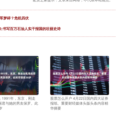
冠军梦碎？危机四伏
2;书写百万石油人实干报国的壮丽史诗
名 1991年，东京，刚走
股票怎么开户 4月22日国内四大证券
丽君与她的男友保罗。此
报纸、重要财经媒体头版头条内容精
岁
华摘要