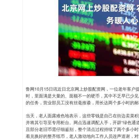
鲁网10月15日讯近日北京网上炒股配资网，一位老年客
时，里面满是大量的、面额不一的硬币，其中不乏早已少见
的任务，营业部员工没有丝毫推诿，用长达两个多小时的耐
当天，老人面露难色地表示，这些零钱是自己在街边卖菜积
并将其引导至专用柜台。网点迅速调配人手，开辟“绿色通
且部分老旧币需仔细鉴别，整个清点过程持续了两个多小时。
着兑换好的整齐纸币，老人激动地向工作人员连声道谢，对