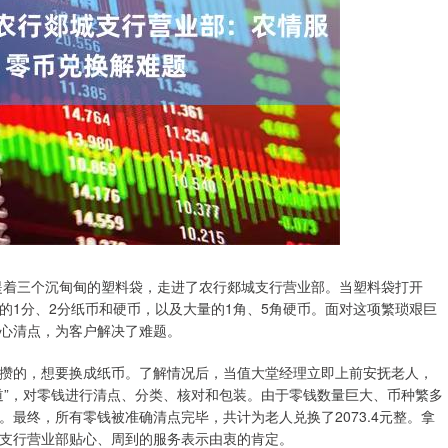
户提着三个沉甸甸的塑料袋，走进了农行郯城支行营业部。当塑料袋打开
的1分、2分纸币和硬币，以及大量的1角、5角硬币。面对这项繁琐艰巨
心清点，为客户解决了难题。
攒的，想要换成纸币。了解情况后，当值大堂经理立即上前安抚老人，
道”，对零钱进行清点、分类、核对和包装。由于零钱数量巨大、币种繁多
最终，所有零钱被准确清点完毕，共计为老人兑换了2073.4元整。拿
支行营业部贴心、周到的服务表示由衷的肯定。