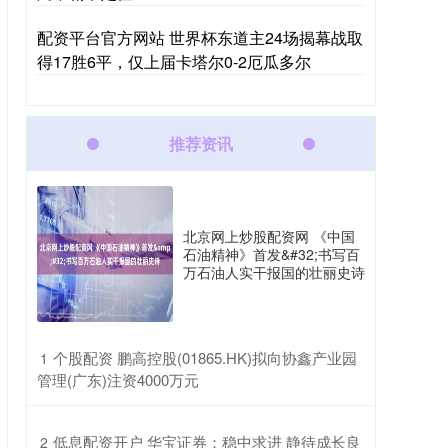
配资平台官方网站 世界杯东道主24场揭幕战取
得17胜6平，仅上届卡塔尔0-2厄瓜多尔
推荐资讯
北京网上炒股配资网 《中国
石油精神》首发&#32;书写百
万石油人实干报国的壮丽史诗
​个股配资 鹏高控股(01865.HK)拟向协鑫产业园
1
管理(广东)注资4000万元
​低息配资开户 华宝证券：稳中求进 静待成长良
2